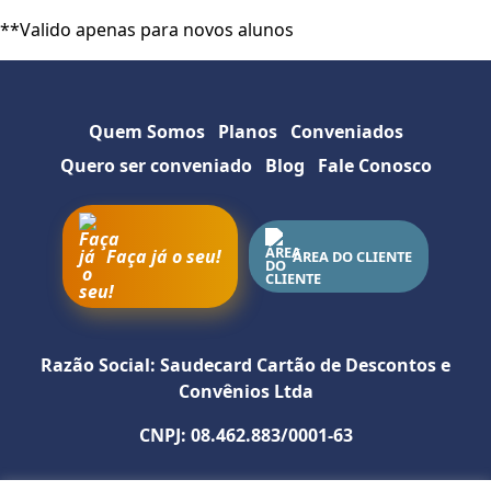
**Valido apenas para novos alunos
Sobre a empresa
Quem Somos
Planos
Conveniados
Como utilizar
Quero ser conveniado
Blog
Fale Conosco
SITE
INSTAGRAM
Faça já o seu!
ÁREA DO CLIENTE
WHATSAPP
Razão Social: Saudecard Cartão de Descontos e
Convênios Ltda
CNPJ: 08.462.883/0001-63