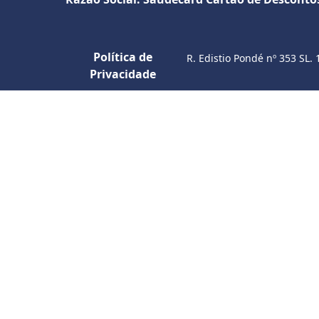
Política de
R. Edistio Pondé nº 353 SL. 
Privacidade
S