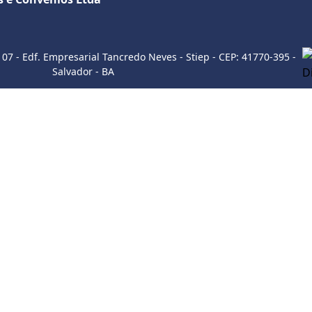
Sobre a empresa
107 - Edf. Empresarial Tancredo Neves - Stiep - CEP: 41770-395 -
Salvador - BA
Como utilizar
ITE
INSTAGRAM
WHATSAP