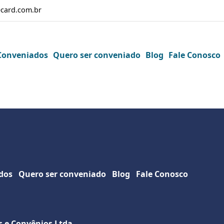
card.com.br
Conveniados
Quero ser conveniado
Blog
Fale Conosco
dos
Quero ser conveniado
Blog
Fale Conosco
s e Convênios Ltda