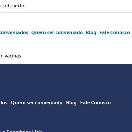
card.com.br
Conveniados
Quero ser conveniado
Blog
Fale Conosco
em vacinas
dos
Quero ser conveniado
Blog
Fale Conosco
s e Convênios Ltda