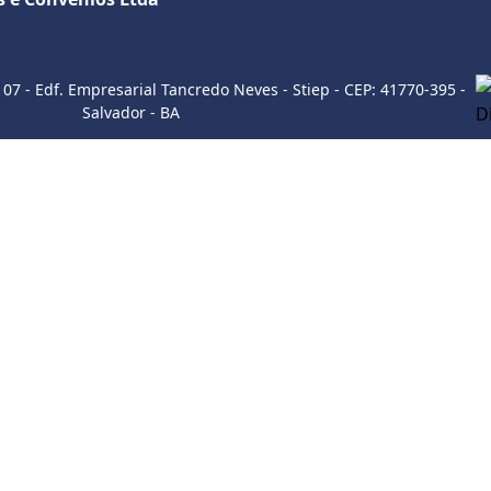
Sobre a empresa
107 - Edf. Empresarial Tancredo Neves - Stiep - CEP: 41770-395 -
Salvador - BA
Como utilizar
ITE
INSTAGRAM
WHATSAP