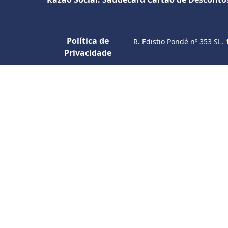
Política de
R. Edistio Pondé nº 353 SL. 
Privacidade
S