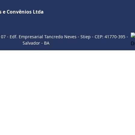
s e Convênios Ltda
Sobre a empresa
Como utilizar
107 - Edf. Empresarial Tancredo Neves - Stiep - CEP: 41770-395 -
Salvador - BA
ITE
INSTAGRAM
WHATSAP