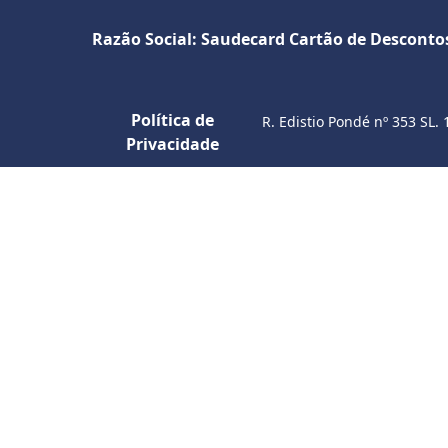
Razão Social: Saudecard Cartão de Desconto
Política de
R. Edistio Pondé nº 353 SL. 
Privacidade
S