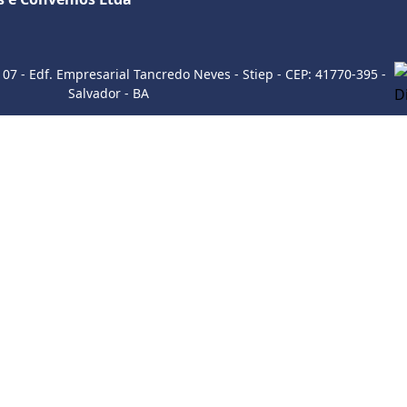
Sobre a empresa
107 - Edf. Empresarial Tancredo Neves - Stiep - CEP: 41770-395 -
Salvador - BA
Como utilizar
ITE
INSTAGRAM
WHATSAP