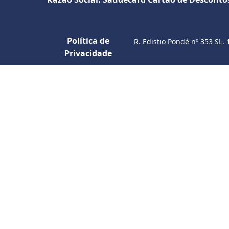
Política de
R. Edistio Pondé nº 353 SL. 
Privacidade
S