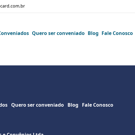
card.com.br
Conveniados
Quero ser conveniado
Blog
Fale Conosco
dos
Quero ser conveniado
Blog
Fale Conosco
s e Convênios Ltda