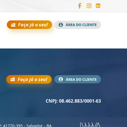
Faça já o seu!
ÁREA DO CLIENTE
Faça já o seu!
ÁREA DO CLIENTE
CNPJ: 08.462.883/0001-63
P: 41770-395 - Salvador - BA