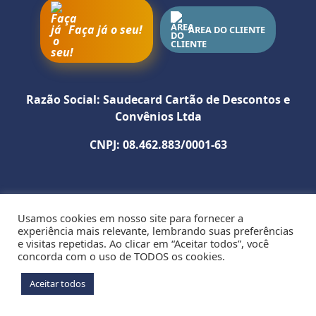
Faça já o seu!
ÁREA DO CLIENTE
Como utilizar
SITE
INSTAGRAM
Razão Social: Saudecard Cartão de Descontos e
Convênios Ltda
WHATSAPP
CNPJ: 08.462.883/0001-63
Política de Privacidade
Usamos cookies em nosso site para fornecer a
R. Edistio Pondé nº 353 SL. 107 - Edf. Empresarial Tancredo
experiência mais relevante, lembrando suas preferências
Neves - Stiep - CEP: 41770-395 - Salvador - BA
e visitas repetidas. Ao clicar em “Aceitar todos”, você
concorda com o uso de TODOS os cookies.
Aceitar todos