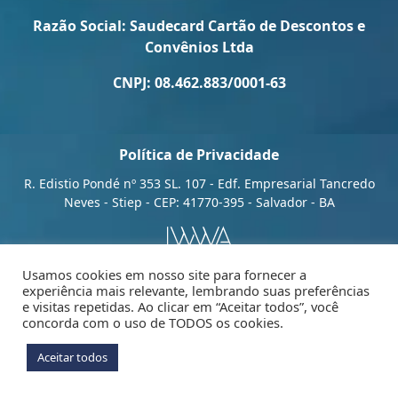
Razão Social: Saudecard Cartão de Descontos e
Convênios Ltda
Como utilizar
CNPJ: 08.462.883/0001-63
SITE
INSTAGRAM
Política de Privacidade
WHATSAPP
R. Edistio Pondé nº 353 SL. 107 - Edf. Empresarial Tancredo
Neves - Stiep - CEP: 41770-395 - Salvador - BA
Usamos cookies em nosso site para fornecer a
experiência mais relevante, lembrando suas preferências
e visitas repetidas. Ao clicar em “Aceitar todos”, você
concorda com o uso de TODOS os cookies.
Aceitar todos