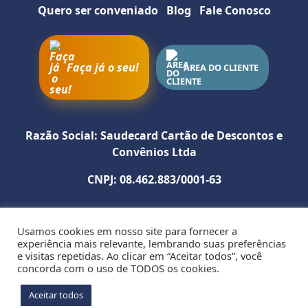
Quero ser conveniado
Blog
Fale Conosco
Como utilizar
Faça já o seu!
ÁREA DO CLIENTE
SITE
INSTAGRAM
WHATSAPP
Razão Social: Saudecard Cartão de Descontos e
Convênios Ltda
CNPJ: 08.462.883/0001-63
Usamos cookies em nosso site para fornecer a
Política de Privacidade
experiência mais relevante, lembrando suas preferências
e visitas repetidas. Ao clicar em “Aceitar todos”, você
R. Edistio Pondé nº 353 SL. 107 - Edf. Empresarial Tancredo
concorda com o uso de TODOS os cookies.
Neves - Stiep - CEP: 41770-395 - Salvador - BA
Aceitar todos