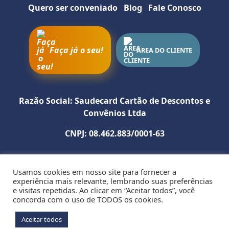
Quero ser conveniado
Blog
Fale Conosco
Como utilizar
Faça já o seu!
ÁREA DO CLIENTE
SITE
INSTAGRAM
WHATSAPP
Razão Social: Saudecard Cartão de Descontos e
Convênios Ltda
CNPJ: 08.462.883/0001-63
Usamos cookies em nosso site para fornecer a
Política de Privacidade
experiência mais relevante, lembrando suas preferências
e visitas repetidas. Ao clicar em “Aceitar todos”, você
R. Edistio Pondé nº 353 SL. 107 - Edf. Empresarial Tancredo
concorda com o uso de TODOS os cookies.
Neves - Stiep - CEP: 41770-395 - Salvador - BA
Aceitar todos