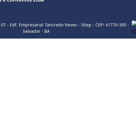
Sobre a empresa
107 - Edf. Empresarial Tancredo Neves - Stiep - CEP: 41770-395 -
Salvador - BA
Como utilizar
ITE
INSTAGRAM
WHATSAP