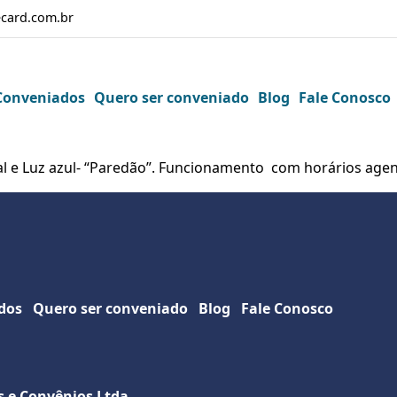
card.com.br
Conveniados
Quero ser conveniado
Blog
Fale Conosco
l e Luz azul- “Paredão”. Funcionamento com horários age
dos
Quero ser conveniado
Blog
Fale Conosco
s e Convênios Ltda