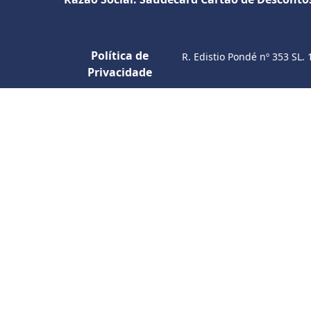
Política de
R. Edistio Pondé nº 353 SL. 
Privacidade
S